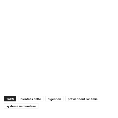
TAGS
bienfaits datte
digestion
préviennent l'anémie
système immunitaire