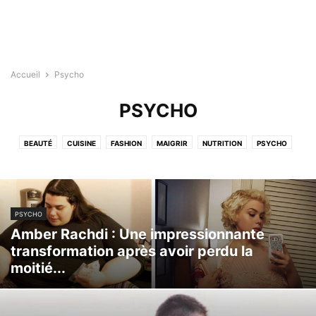
Accueil
Psycho
PSYCHO
BEAUTÉ
CUISINE
FASHION
MAIGRIR
NUTRITION
PSYCHO
SANTÉ
SANTÉ MAMAN
SPORT
TIPS
PSYCHO
Amber Rachdi : Une impressionnante
transformation après avoir perdu la
moitié...