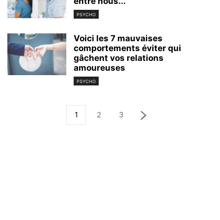
entre nous...
PSYCHO
Voici les 7 mauvaises
comportements éviter qui
gâchent vos relations
amoureuses
PSYCHO
1
2
3