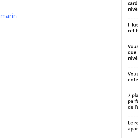
card
révèl
amarin
Il l
cet h
Vous
que 
révé
Vous
ente
7 pl
parf
de l’
Le r
apai