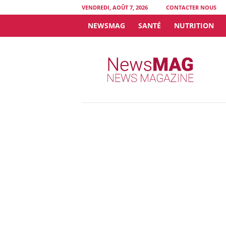
VENDREDI, AOÛT 7, 2026
CONTACTER NOUS
NEWSMAG
SANTÉ
NUTRITION
N
e
w
s
M
A
G