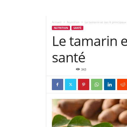
Accueil
Nutrition
Le tamarin et ses 6 principaux
NUTRITION
SANTÉ
Le tamarin e
santé
Juin 21, 2022
343