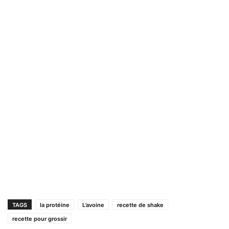
TAGS
la protéine
L’avoine
recette de shake
recette pour grossir