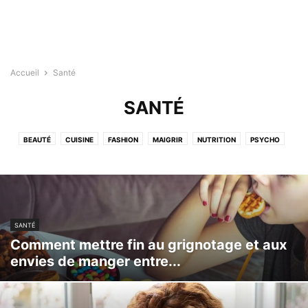
Accueil
Santé
SANTÉ
BEAUTÉ
CUISINE
FASHION
MAIGRIR
NUTRITION
PSYCHO
SANTÉ
SANTÉ MAMAN
SPORT
TIPS
SANTÉ
Comment mettre fin au grignotage et aux
envies de manger entre...