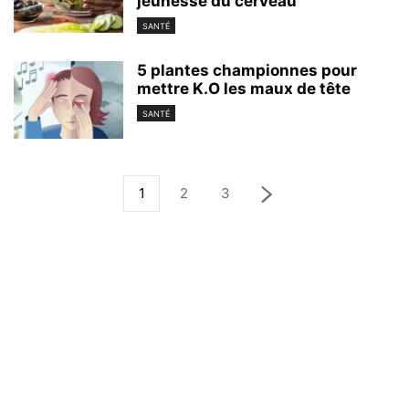
jeunesse du cerveau
SANTÉ
5 plantes championnes pour
mettre K.O les maux de tête
SANTÉ
1
2
3