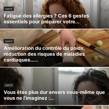
SANTÉ
Fatigué des allergies ? Ces 6 gestes
essentiels pour préparer votre...
SANTÉ
Amélioration du contrôle du poids,
réduction des risques de maladies
cardiaques…...
SANTÉ
Vous êtes plus dur envers vous-même que
vous ne l’imaginez :...