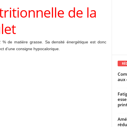
ritionnelle de la
let
 % de matière grasse. Sa densité énergétique est donc
spect d’une consigne hypocalorique.
RÉ
Comm
aux 
Fati
esse
prin
Amél
rédu