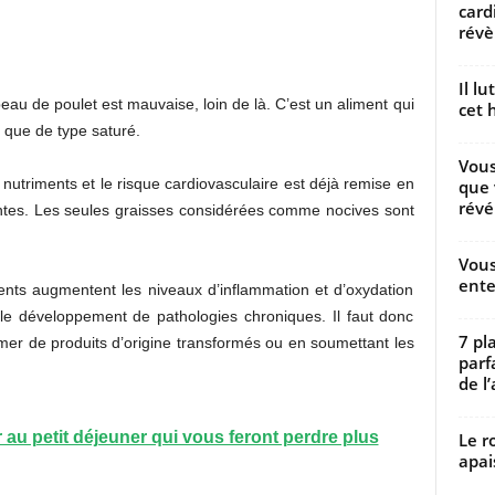
card
révèl
Il l
eau de poulet est mauvaise, loin de là. C’est un aliment qui
cet h
n que de type saturé.
Vous
nutriments et le risque cardiovasculaire est déjà remise en
que 
révé
entes. Les seules graisses considérées comme nocives sont
Vous
ente
ents augmentent les niveaux d’inflammation et d’oxydation
 le développement de pathologies chroniques. Il faut donc
7 pl
er de produits d’origine transformés ou en soumettant les
parf
de l’
r au petit déjeuner qui vous feront perdre plus
Le r
apai