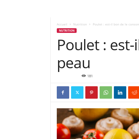
Accueil
Nutrition
Poulet : est-il bon de le cons
NUTRITION
Poulet : est
peau
Nov 5, 2022
181