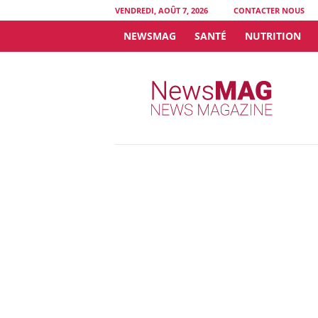
VENDREDI, AOÛT 7, 2026
CONTACTER NOUS
NEWSMAG
SANTÉ
NUTRITION
N
e
w
s
M
A
G