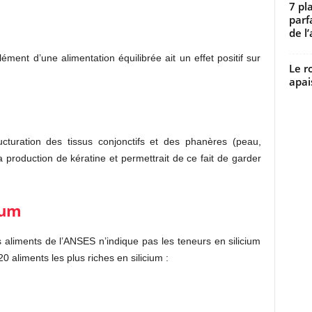
7 pl
parf
de l’
lément d’une alimentation équilibrée ait un effet positif sur
Le r
apai
ructuration des tissus conjonctifs et des phanères (peau,
la production de kératine et permettrait de ce fait de garder
ium
s aliments de l’ANSES n’indique pas les teneurs en silicium
20 aliments les plus riches en silicium :