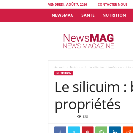
VENDREDI, AOÛT 7, 2026
CONTACTER NOUS
NEWSMAG
SANTÉ
NUTRITION
N
e
w
s
M
A
G
Accueil
Nutrition
Le silicuim : bienfaits nutritio
NUTRITION
Le silicuim :
propriétés
Oct 7, 2021
128