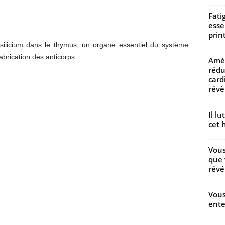
Fati
esse
prin
 silicium dans le thymus, un organe essentiel du système
fabrication des anticorps.
Amél
rédu
card
révèl
Il l
cet h
Vous
que 
révé
Vous
ente