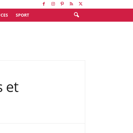
CES
SPORT
s et