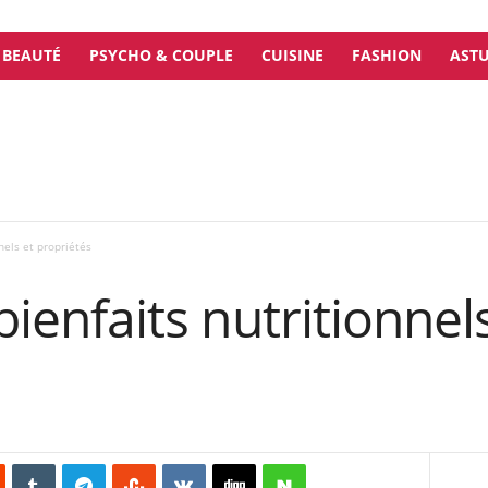
BEAUTÉ
PSYCHO & COUPLE
CUISINE
FASHION
ASTU
nnels et propriétés
 bienfaits nutritionnel