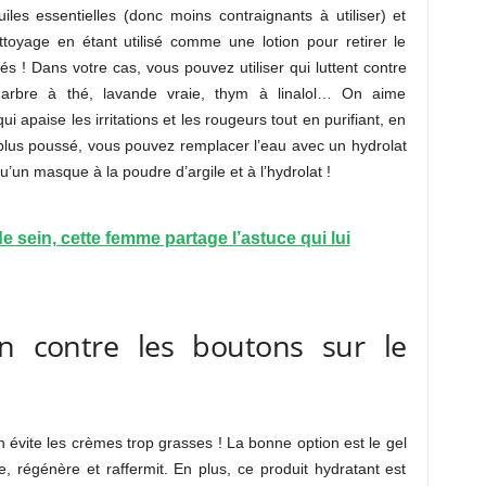
les essentielles (donc moins contraignants à utiliser) et
ttoyage en étant utilisé comme une lotion pour retirer le
tés ! Dans votre cas, vous pouvez utiliser qui luttent contre
, arbre à thé, lavande vraie, thym à linalol… On aime
i apaise les irritations et les rougeurs tout en purifiant, en
 plus poussé, vous pouvez remplacer l’eau avec un hydrolat
u’un masque à la poudre d’argile et à l’hydrolat !
e sein, cette femme partage l’astuce qui lui
n contre les boutons sur le
on évite les crèmes trop grasses ! La bonne option est le gel
e, régénère et raffermit. En plus, ce produit hydratant est