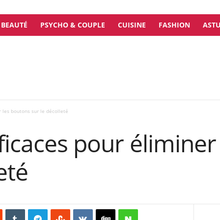
BEAUTÉ
PSYCHO & COUPLE
CUISINE
FASHION
ASTU
r les boutons sur le décolleté
fficaces pour éliminer
eté