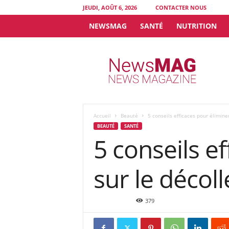
JEUDI, AOÛT 6, 2026
CONTACTER NOUS
NEWSMAG
SANTÉ
NUTRITION
N
e
w
s
M
A
G
Accueil
Beauté
5 conseils efficaces pour élimine
BEAUTÉ
SANTÉ
5 conseils e
sur le décoll
Fév 10, 2025
379