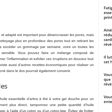
Fati
esse
prin
Amél
rédu
 et adapté est important pour désencrasser les pores, mais
card
 nettoyage plus en profondeur des pores tout en retirant les
révèl
pas excéder un gommage par semaine, voire un toutes les
s sensible. Vous pouvez faire un mélange composé de
Il l
er l’inflammation et exfolier ces irruptions en douceur tout
cet h
existe aussi d’autres recettes économiques pour réaliser un
cné dans le dos pourrait également convenir.
Vous
que 
les
révé
Vous
uile essentielle d’arbre à thé à votre gel douche pour un
ente
ement plus direct, tamponnez une petite quantité d’huile
pic à l’aide d’un coton ou d’un coton-tige. Évitez de frotter