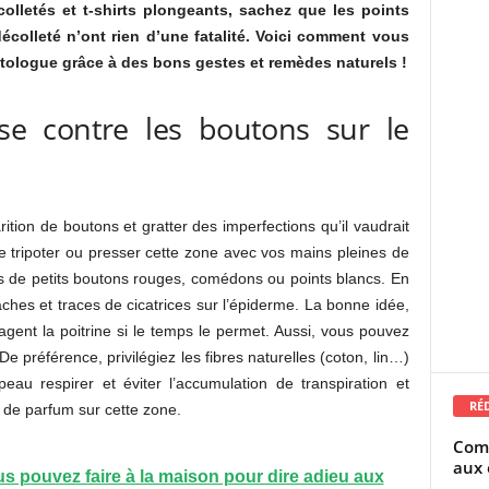
olletés et t-shirts plongeants, sachez que les points
écolleté n’ont rien d’une fatalité. Voici comment vous
atologue grâce à des bons gestes et remèdes naturels !
se contre les boutons sur le
ition de boutons et gratter des imperfections qu’il vaudrait
de tripoter ou presser cette zone avec vos mains pleines de
us de petits boutons rouges, comédons ou points blancs. En
 taches et traces de cicatrices sur l’épiderme. La bonne idée,
gent la poitrine si le temps le permet. Aussi, vous pouvez
e préférence, privilégiez les fibres naturelles (coton, lin…)
peau respirer et éviter l’accumulation de transpiration et
RÉ
n de parfum sur cette zone.
Comm
aux 
s pouvez faire à la maison pour dire adieu aux