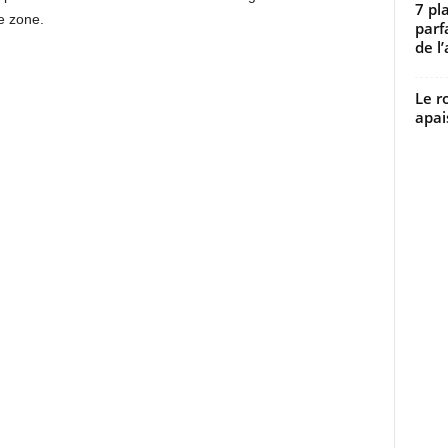
7 pl
e zone.
parf
de l’
Le r
apai