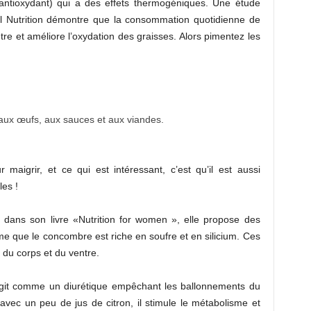
(antioxydant) qui a des effets thermogéniques. Une étude
al Nutrition démontre que la consommation quotidienne de
tre et améliore l’oxydation des graisses. Alors pimentez les
 aux œufs, aux sauces et aux viandes.
maigrir, et ce qui est intéressant, c’est qu’il est aussi
les !
t dans son livre «Nutrition for women », elle propose des
me que le concombre est riche en soufre et en silicium. Ces
 du corps et du ventre.
agit comme un diurétique empêchant les ballonnements du
ec un peu de jus de citron, il stimule le métabolisme et