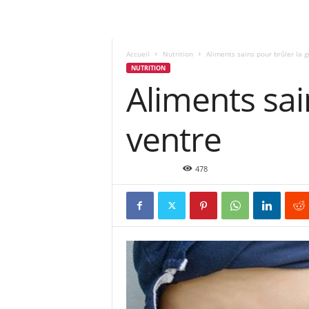
Accueil
Nutrition
Aliments sains pour brûler la g
NUTRITION
Aliments sai
ventre
Avr 19, 2019
478