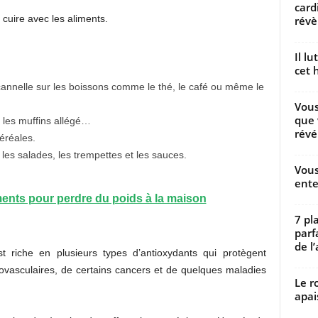
card
 cuire avec les aliments.
révèl
Il l
cet h
cannelle sur les boissons comme le thé, le café ou même le
Vous
que 
u les muffins allégé…
révé
éréales.
es salades, les trempettes et les sauces.
Vous
ente
ments pour perdre du poids à la maison
7 pl
parf
de l’
st riche en plusieurs types d’antioxydants qui protègent
iovasculaires, de certains cancers et de quelques maladies
Le r
apai