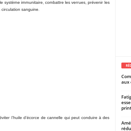
 le système immunitaire, combattre les verrues, prévenir les
 circulation sanguine.
RÉ
Comm
aux 
Fati
esse
prin
éviter l’huile d’écorce de cannelle qui peut conduire à des
Amél
rédu