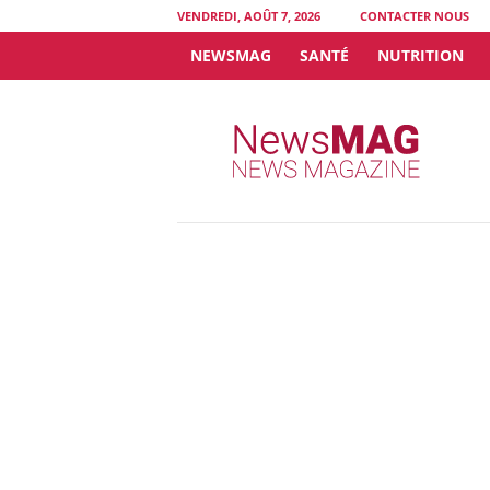
VENDREDI, AOÛT 7, 2026
CONTACTER NOUS
NEWSMAG
SANTÉ
NUTRITION
N
e
w
s
M
A
G