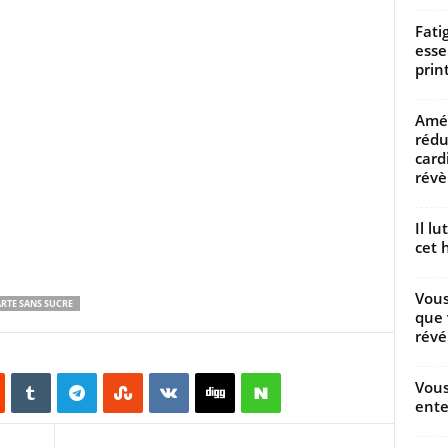
Fati
esse
prin
Amél
rédu
card
révèl
Il l
cet h
Vous
RTE SANS SUCRE
que 
révé
Vous
ente