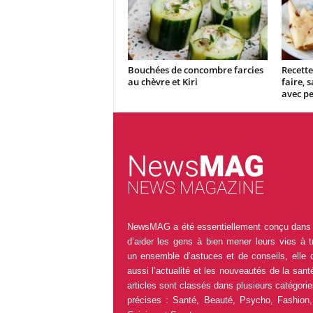
Bouchées de concombre farcies
Recette
au chèvre et Kiri
faire, 
avec pe
NewsMAG a été essentiellement conçu dans 
d’aider les gens à bien mener leurs vies à t
un ensemble d’astuces et de conseils, elle 
aussi l’actualité et les nouveautés de la sant
articles sont classés dans plusieurs catégorie
précises : Santé, Beauté, Psycho, Fashion,