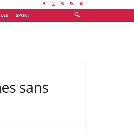
CES
SPORT
nes sans