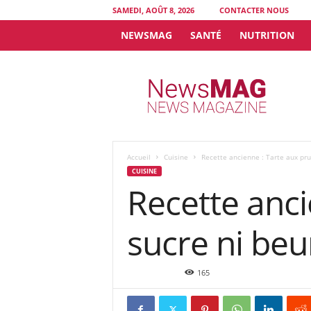
SAMEDI, AOÛT 8, 2026
CONTACTER NOUS
NEWSMAG
SANTÉ
NUTRITION
N
e
w
s
M
A
G
Accueil
Cuisine
Recette ancienne : Tarte aux pru
CUISINE
Recette anci
sucre ni beu
Oct 29, 2021
165