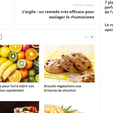
7 pl
Article suivant
parf
L’argile : un remède très efficace pour
de l’
soulager le rhumatisme
Le r
apai
s pour faire mûrir vos
Biscuits végétaliens aux
plus rapidement
brisures de chocolat