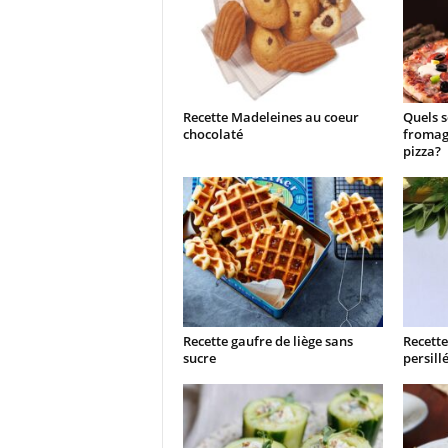
Recette Madeleines au coeur
Quels s
chocolaté
fromag
pizza?
Recette gaufre de liège sans
Recette
sucre
persill