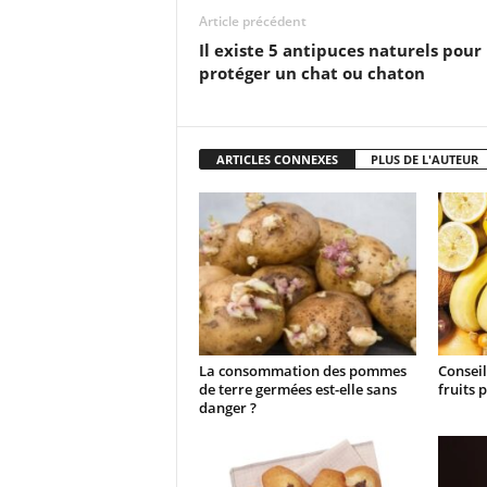
Article précédent
Il existe 5 antipuces naturels pour
protéger un chat ou chaton
ARTICLES CONNEXES
PLUS DE L'AUTEUR
La consommation des pommes
Conseil
de terre germées est-elle sans
fruits 
danger ?