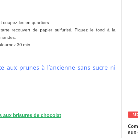
t coupez-les en quartiers.
arte recouvert de papier sulfurisé. Piquez le fond à la
’amandes.
nfournez 30 min.
te aux prunes à l’ancienne sans sucre ni
RÉ
s aux brisures de chocolat
Comm
aux 