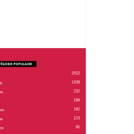
TÉGORIE POPULAIRE
2552
1338
é
232
ho
199
192
ion
133
ne
95
on