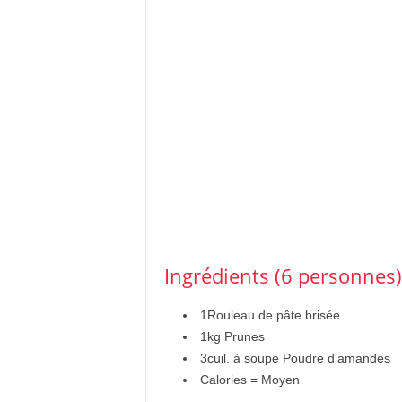
Ingrédients (6 personnes)
1
Rouleau de pâte brisée
1
kg
Prunes
3
cuil. à soupe
Poudre d’amandes
Calories = Moyen