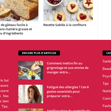
 de gâteau facile à
Recette Sablés à la confiture
sans matière grasse et
u d’ingrédients
ENCORE PLUS D'ARTICLES
CA
Santé
Comment mettre fin au
grignotage et aux envies de
Beaut
manger entre...
Psyc
le but
Tips
ravers
Fatigué des allergies ? Ces 6
couvre
gestes essentiels pour
Nutrit
préparer votre...
é. Nos
Cuisi
s bien
Fashi
 Tips,
Amélioration du contrôle du