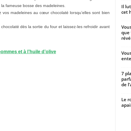
e la fameuse bosse des madeleines.
Il l
cet h
tez vos madeleines au cœur chocolaté lorsqu’elles sont bien
Vous
ocolaté dès la sortie du four et laissez-les refroidir avant
que 
révé
ommes et à l’huile d’olive
Vous
ente
7 pl
parf
de l’
Le r
apai