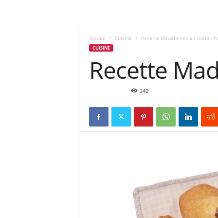
Accueil
Cuisine
Recette Madeleines au coeur ch
CUISINE
Recette Mad
Nov 29, 2022
242