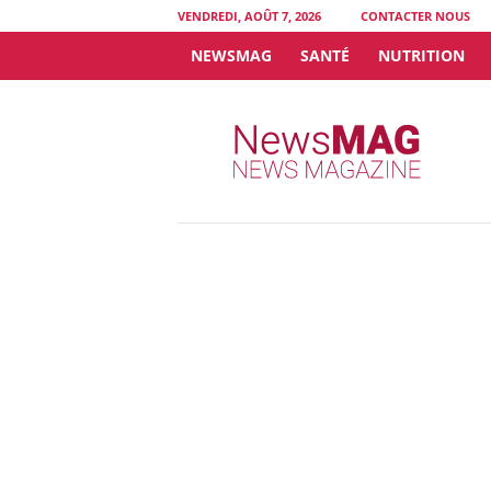
VENDREDI, AOÛT 7, 2026
CONTACTER NOUS
NEWSMAG
SANTÉ
NUTRITION
N
e
w
s
M
A
G