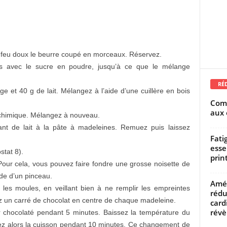
à feu doux le beurre coupé en morceaux. Réservez.
fs avec le sucre en poudre, jusqu’à ce que le mélange
RÉ
ge et 40 g de lait. Mélangez à l’aide d’une cuillère en bois
Comm
aux 
e chimique. Mélangez à nouveau.
ant de lait à la pâte à madeleines. Remuez puis laissez
Fati
esse
stat 8).
prin
our cela, vous pouvez faire fondre une grosse noisette de
ide d’un pinceau.
Amél
les moules, en veillant bien à ne remplir les empreintes
rédu
sez un carré de chocolat en centre de chaque madeleine.
card
révèl
 chocolaté pendant 5 minutes. Baissez la température du
vez alors la cuisson pendant 10 minutes. Ce changement de