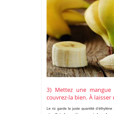
3) Mettez une mangue d
couvrez-la bien. À laisser
Le riz garde la juste quantité d’éthylèn