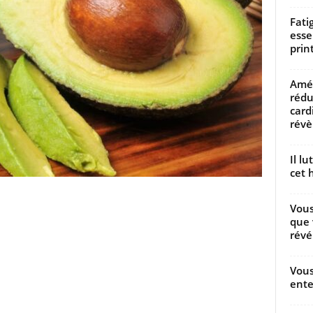
Fati
esse
prin
Amél
rédu
card
révèl
Il l
cet h
Vous
que 
révé
Vous
ente