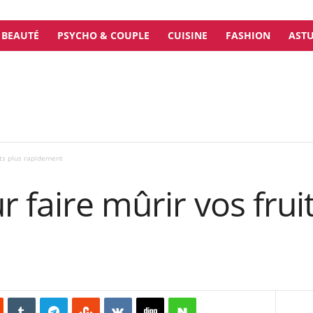
BEAUTÉ
PSYCHO & COUPLE
CUISINE
FASHION
ASTU
its plus rapidement
r faire mûrir vos frui