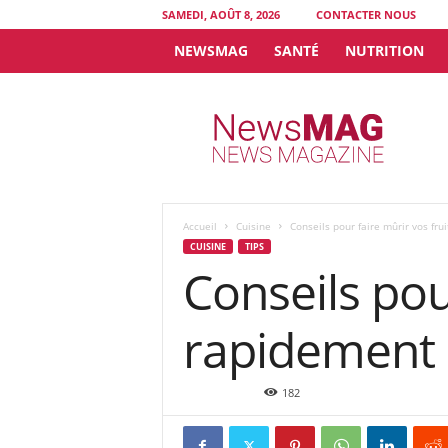
SAMEDI, AOÛT 8, 2026
CONTACTER NOUS
NEWSMAG
SANTÉ
NUTRITION
N
e
w
s
M
A
G
Accueil
Cuisine
Conseils pour faire mûrir vos fru
CUISINE
TIPS
Conseils pou
rapidement
Juil 31, 2024
182