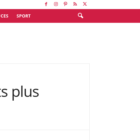
CES
SPORT
ts plus