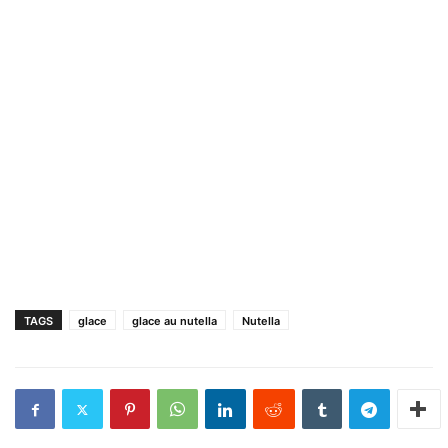
TAGS
glace
glace au nutella
Nutella