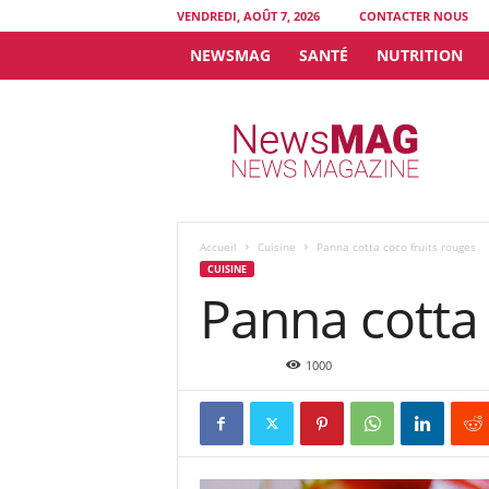
VENDREDI, AOÛT 7, 2026
CONTACTER NOUS
NEWSMAG
SANTÉ
NUTRITION
N
e
w
s
M
A
G
Accueil
Cuisine
Panna cotta coco fruits rouges
CUISINE
Panna cotta 
Juin 8, 2016
1000