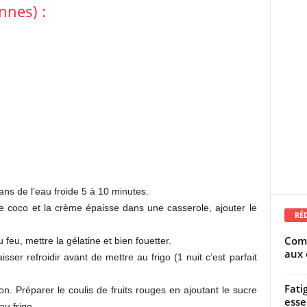
nnes) :
dans de l’eau froide 5 à 10 minutes.
de coco et la crème épaisse dans une casserole, ajouter le
RÉ
Comm
eu, mettre la gélatine et bien fouetter.
aux 
sser refroidir avant de mettre au frigo (1 nuit c’est parfait
Fati
on. Préparer le coulis de fruits rouges en ajoutant le sucre
esse
au frigo.