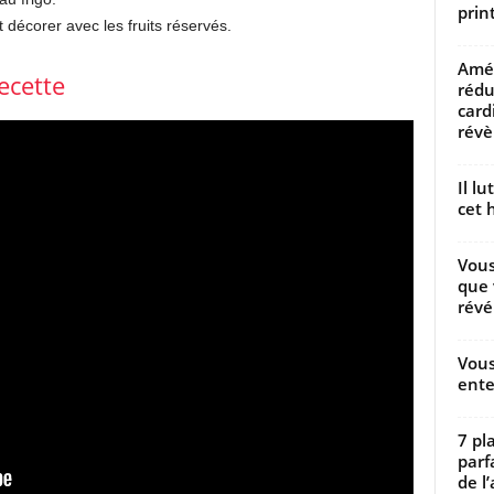
prin
t décorer avec les fruits réservés.
Amél
ecette
rédu
card
révèl
Il l
cet h
Vous
que 
révé
Vous
ente
7 pl
parf
de l’