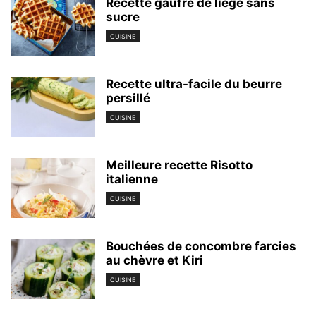
Recette gaufre de liège sans
sucre
CUISINE
Recette ultra-facile du beurre
persillé
CUISINE
Meilleure recette Risotto
italienne
CUISINE
Bouchées de concombre farcies
au chèvre et Kiri
CUISINE