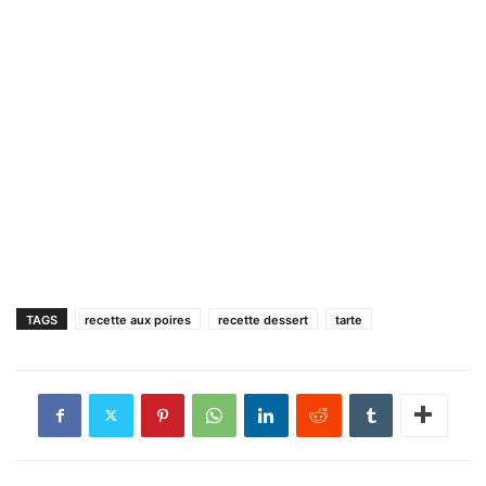
TAGS
recette aux poires
recette dessert
tarte