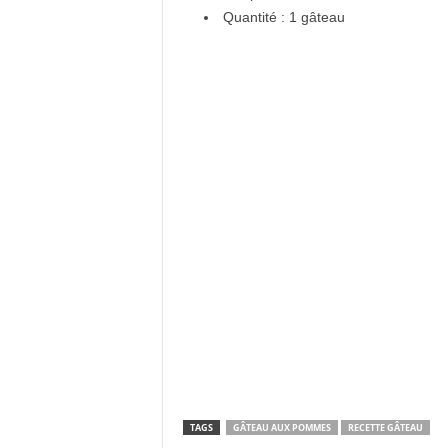
Quantité : 1 gâteau
TAGS
GÂTEAU AUX POMMES
RECETTE GÂTEAU