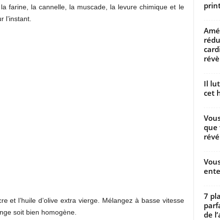
prin
 farine, la cannelle, la muscade, la levure chimique et le
 l’instant.
Amél
rédu
card
révèl
Il l
cet h
Vous
que 
révé
Vous
ente
7 pl
cre et l’huile d’olive extra vierge. Mélangez à basse vitesse
parf
ange soit bien homogène.
de l’