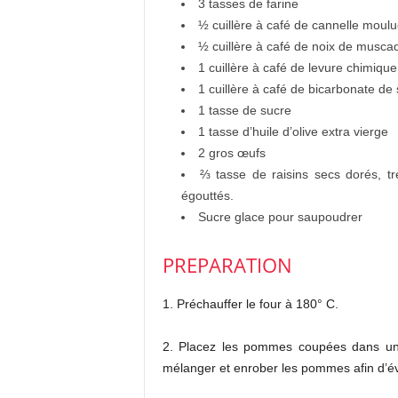
3 tasses de farine
½ cuillère à café de cannelle moul
½ cuillère à café de noix de musc
1 cuillère à café de levure chimique
1 cuillère à café de bicarbonate de
1 tasse de sucre
1 tasse d’huile d’olive extra vierge
2 gros œufs
⅔ tasse de raisins secs dorés, t
égouttés.
Sucre glace pour saupoudrer
PREPARATION
1. Préchauffer le four à 180° C.
2. Placez les pommes coupées dans un b
mélanger et enrober les pommes afin d’évi