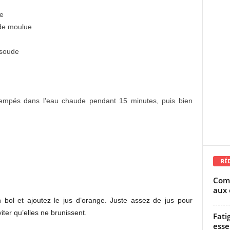
ue
ade moulue
 soude
rempés dans l’eau chaude pendant 15 minutes, puis bien
RÉ
Comm
aux 
ol et ajoutez le jus d’orange. Juste assez de jus pour
ter qu’elles ne brunissent.
Fati
esse