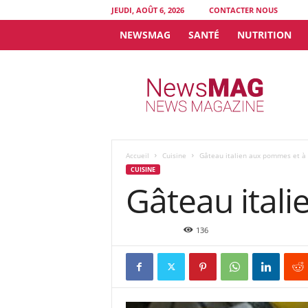
JEUDI, AOÛT 6, 2026
CONTACTER NOUS
NEWSMAG
SANTÉ
NUTRITION
N
e
w
s
M
A
G
Accueil
Cuisine
Gâteau italien aux pommes et à l
CUISINE
Gâteau itali
Déc 29, 2021
136