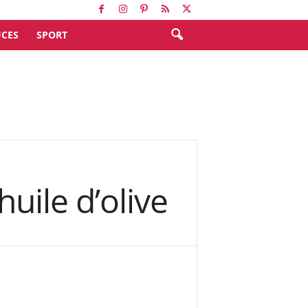
CES
SPORT
uile d’olive