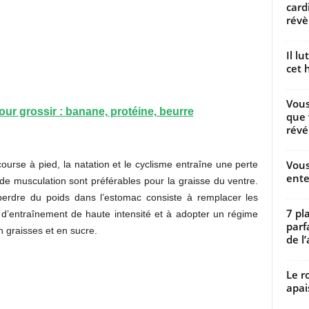
card
révèl
Il l
cet h
Vous
ur grossir : banane, protéine, beurre
que 
révé
Vous
ourse à pied, la natation et le cyclisme entraîne une perte
ente
 de musculation sont préférables pour la graisse du ventre.
erdre du poids dans l’estomac consiste à remplacer les
7 pl
 d’entraînement de haute intensité et à adopter un régime
parf
n graisses et en sucre.
de l’
Le r
apai