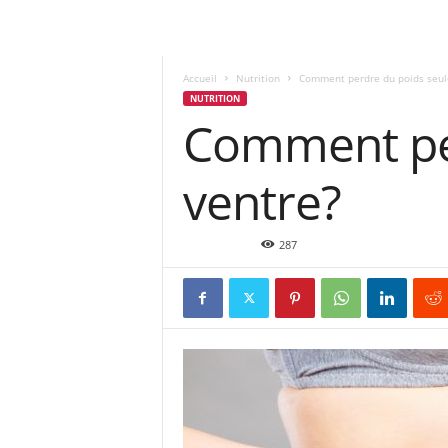
Accueil
Nutrition
Comment perdre du poids seul
NUTRITION
Comment per
ventre?
Sep 2, 2019
287