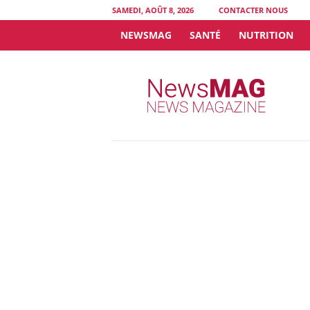
SAMEDI, AOÛT 8, 2026
CONTACTER NOUS
NEWSMAG
SANTÉ
NUTRITION
N
e
w
s
M
A
G