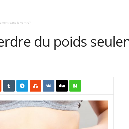
ement dans le ventre?
dre du poids seulem