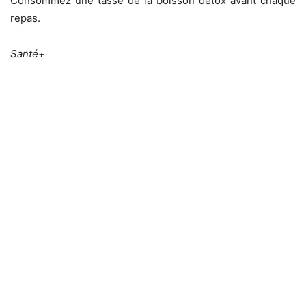
Consommez une tasse de la boisson détox avant chaque
repas.
Santé+