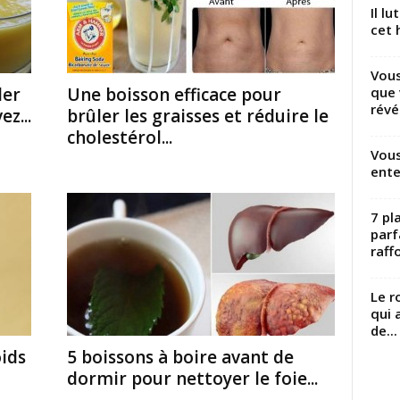
Il l
cet h
Vous
que 
ler
Une boisson efficace pour
révé
z...
brûler les graisses et réduire le
cholestérol...
Vous
ente
7 pl
parf
raffo
Le r
qui 
de...
oids
5 boissons à boire avant de
dormir pour nettoyer le foie...