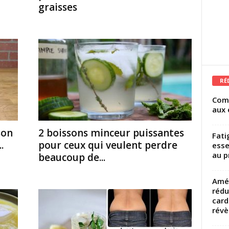
graisses
RÉ
Comm
aux 
son
2 boissons minceur puissantes
Fati
.
pour ceux qui veulent perdre
esse
au p
beaucoup de...
Amél
rédu
card
révèl