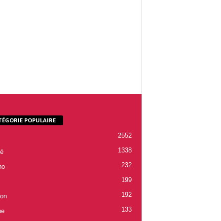
TÉGORIE POPULAIRE
2552
1338
é
232
ho
199
192
ion
133
ne