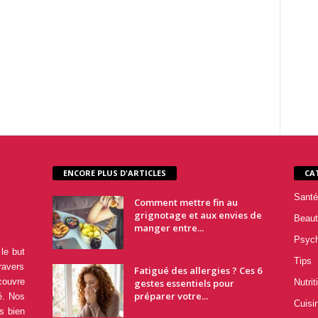
ENCORE PLUS D'ARTICLES
CA
Santé
Comment mettre fin au
grignotage et aux envies de
Beaut
manger entre...
Psyc
le but
Tips
ravers
Fatigué des allergies ? Ces 6
couvre
gestes essentiels pour
Nutrit
préparer votre...
é. Nos
Cuisi
s bien