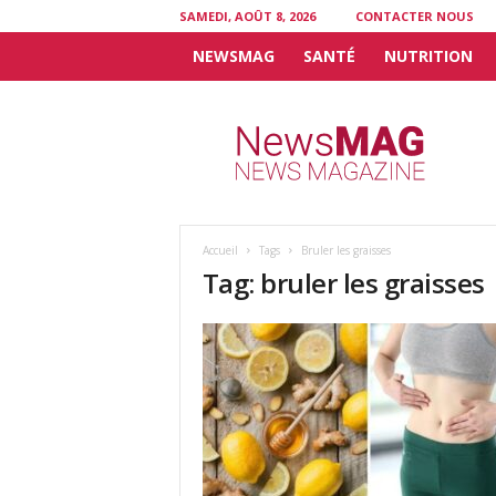
SAMEDI, AOÛT 8, 2026
CONTACTER NOUS
NEWSMAG
SANTÉ
NUTRITION
N
e
w
s
M
A
G
Accueil
Tags
Bruler les graisses
Tag: bruler les graisses