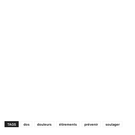
TAGS
dos
douleurs
étirements
prévenir
soulager