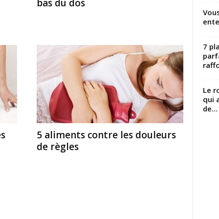
bas du dos
Vous
ente
7 pl
parf
raffo
Le r
qui 
de...
es
5 aliments contre les douleurs
de règles