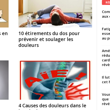
RÉ
Comm
aux 
Fati
s en
10 étirements du dos pour
esse
au p
prévenir et soulager les
douleurs
Amél
rédu
card
révèl
Il l
cet h
Vous
que 
révé
4 Causes des douleurs dans le