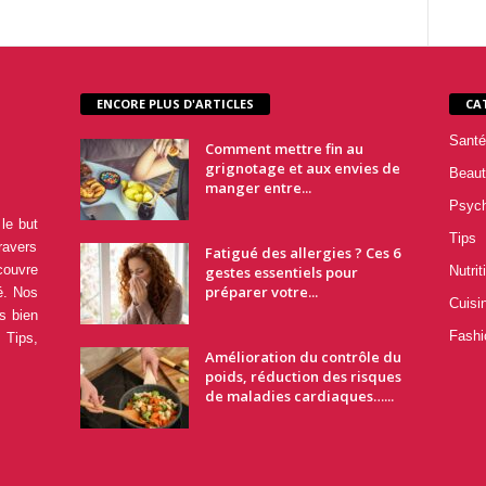
ENCORE PLUS D'ARTICLES
CA
Santé
Comment mettre fin au
grignotage et aux envies de
Beaut
manger entre...
Psyc
le but
Tips
ravers
Fatigué des allergies ? Ces 6
couvre
gestes essentiels pour
Nutrit
préparer votre...
é. Nos
Cuisi
s bien
Fashi
 Tips,
Amélioration du contrôle du
poids, réduction des risques
de maladies cardiaques…...