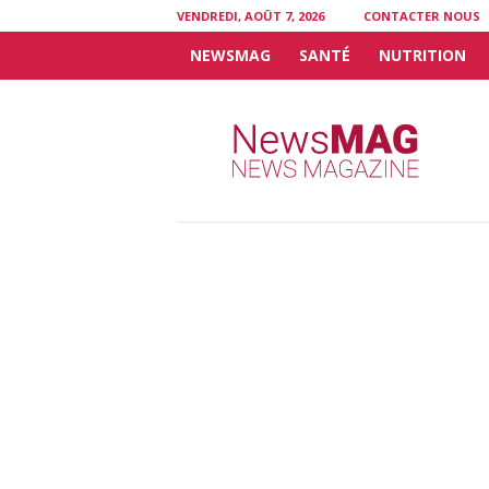
VENDREDI, AOÛT 7, 2026
CONTACTER NOUS
NEWSMAG
SANTÉ
NUTRITION
N
e
w
s
M
A
G