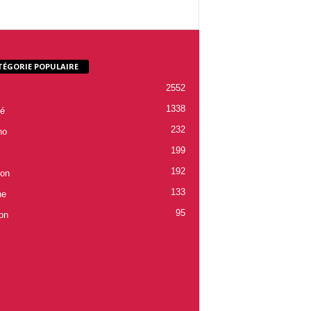
TÉGORIE POPULAIRE
2552
1338
é
232
ho
199
192
ion
133
ne
95
on