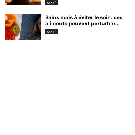
SANTÉ
Sains mais à éviter le soir : ces
aliments peuvent perturber...
SANTÉ