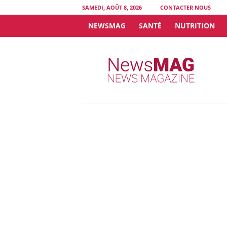
SAMEDI, AOÛT 8, 2026
CONTACTER NOUS
NEWSMAG
SANTÉ
NUTRITION
N
e
w
s
M
A
G