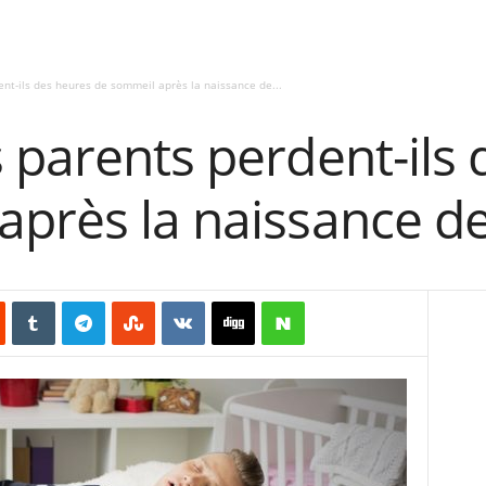
nt-ils des heures de sommeil après la naissance de...
 parents perdent-ils
après la naissance de