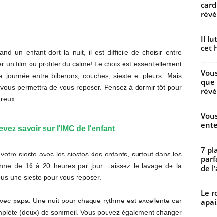
card
révèl
Il l
cet h
d un enfant dort la nuit, il est difficile de choisir entre
der un film ou profiter du calme! Le choix est essentiellement
Vous
la journée entre biberons, couches, sieste et pleurs. Mais
que 
 vous permettra de vous reposer. Pensez à dormir tôt pour
révé
ureux.
Vous
ente
vez savoir sur l'IMC de l'enfant
7 pl
votre sieste avec les siestes des enfants, surtout dans les
parf
ne de 16 à 20 heures par jour. Laissez le lavage de la
de l’
vous une sieste pour vous reposer.
Le r
l avec papa. Une nuit pour chaque rythme est excellente car
apai
complète (deux) de sommeil. Vous pouvez également changer