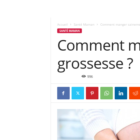
Accueil
Santé Maman
Comment manger sainemen
SANTÉ MAMAN
Comment ma
grossesse ?
Déc 2, 2015
996