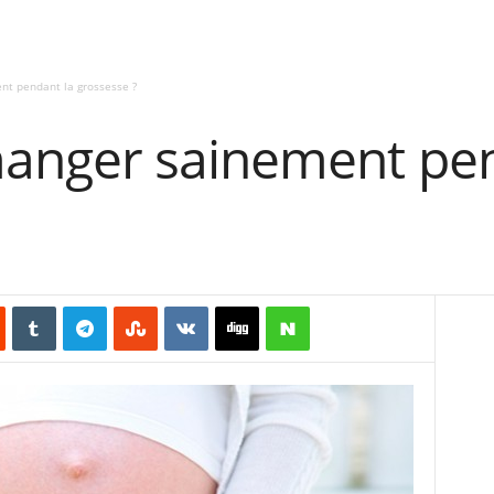
t pendant la grossesse ?
nger sainement pen