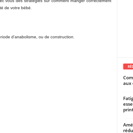
 avec vous des stratégies sur comment manger correctement
té de votre bébé.
iode d’anabolisme, ou de construction.
RÉ
Comm
aux 
Fati
esse
prin
Amél
rédu