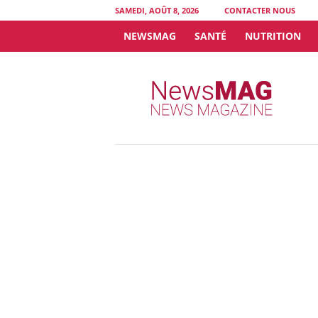
SAMEDI, AOÛT 8, 2026
CONTACTER NOUS
NEWSMAG
SANTÉ
NUTRITION
N
e
w
s
M
A
G