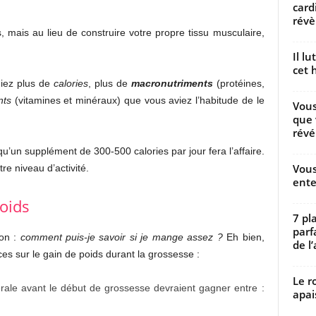
card
révèl
 mais au lieu de construire votre propre tissu musculaire,
Il l
cet h
niez plus de
calories
, plus de
macronutriments
(protéines,
nts
(vitamines et minéraux) que vous aviez l’habitude de le
Vous
que 
révé
u’un supplément de 300-500 calories par jour fera l’affaire.
Vous
e niveau d’activité.
ente
poids
7 pl
parf
ion :
comment puis-je savoir si je mange assez ?
Eh bien,
de l’
ices sur le gain de poids durant la grossesse :
Le r
ale avant le début de grossesse devraient gagner entre :
apai