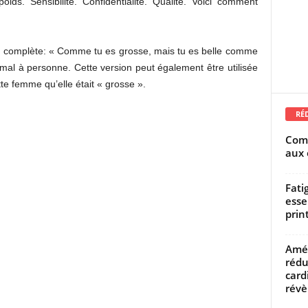
oids. Sensibilité. Confidentialité. Qualité. Voici comment
n complète: « Comme tu es grosse, mais tu es belle comme
mal à personne. Cette version peut également être utilisée
ette femme qu’elle était « grosse ».
RÉ
Comm
aux 
Fati
esse
prin
Amél
rédu
card
révèl