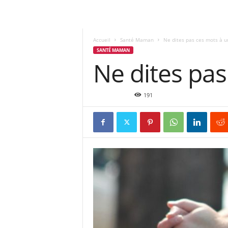
Accueil
Santé Maman
Ne dites pas ces mots à 
SANTÉ MAMAN
Ne dites pa
Jan 15, 2020
191