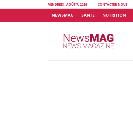
VENDREDI, AOÛT 7, 2026
CONTACTER NOUS
NEWSMAG
SANTÉ
NUTRITION
N
e
w
s
M
A
G