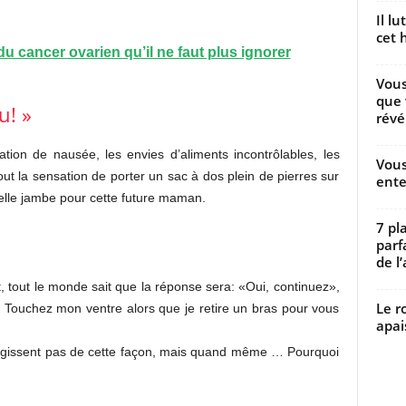
Il l
cet h
u cancer ovarien qu’il ne faut plus ignorer
Vous
que 
u! »
révé
tion de nausée, les envies d’aliments incontrôlables, les
Vous
t la sensation de porter un sac à dos plein de pierres sur
ente
belle jambe pour cette future maman.
7 pl
parf
de l’
, tout le monde sait que la réponse sera: «Oui, continuez»,
Le r
n! Touchez mon ventre alors que je retire un bras pour vous
apai
ragissent pas de cette façon, mais quand même … Pourquoi