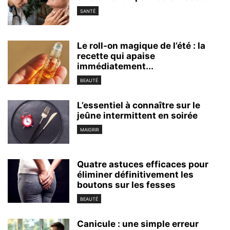
SANTÉ
Le roll-on magique de l’été : la
recette qui apaise
immédiatement...
BEAUTÉ
L’essentiel à connaître sur le
jeûne intermittent en soirée
MAIGRIR
Quatre astuces efficaces pour
éliminer définitivement les
boutons sur les fesses
BEAUTÉ
Canicule : une simple erreur