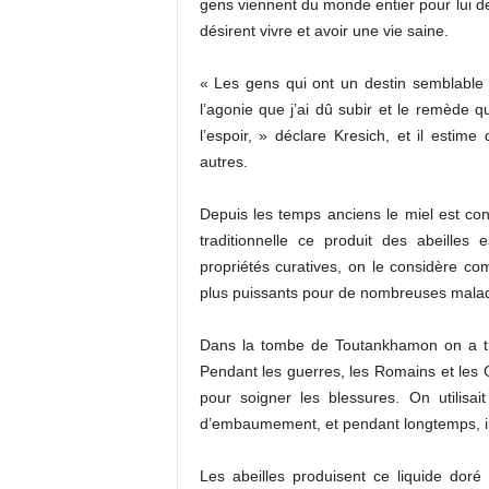
gens viennent du monde entier pour lui de
désirent vivre et avoir une vie saine.
« Les gens qui ont un destin semblable 
l’agonie que j’ai dû subir et le remède q
l’espoir, » déclare Kresich, et il estime
autres.
Depuis les temps anciens le miel est co
traditionnelle ce produit des abeilles
propriétés curatives, on le considère co
plus puissants pour de nombreuses malad
Dans la tombe de Toutankhamon on a tr
Pendant les guerres, les Romains et les Gr
pour soigner les blessures. On utilisait
d’embaumement, et pendant longtemps, il éta
Les abeilles produisent ce liquide doré 