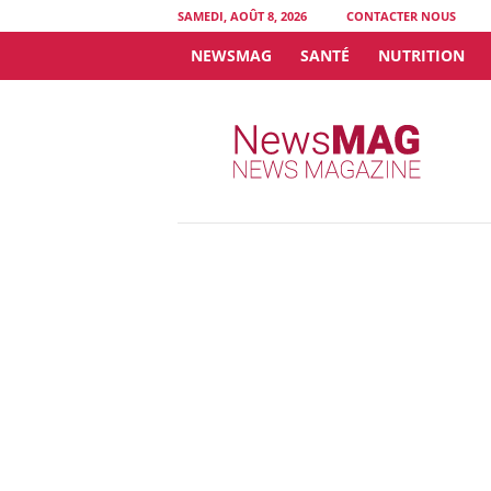
SAMEDI, AOÛT 8, 2026
CONTACTER NOUS
NEWSMAG
SANTÉ
NUTRITION
N
e
w
s
M
A
G