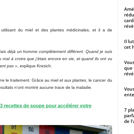
Amél
rédu
card
révèl
tilisant du miel et des plantes médicinales, et il a de
Il l
cet h
é j’étais déjà un homme complètement différent. Quand je suis
 mal à croire que j’étais encore en vie, et quand ils ont vu
Vous
ient pas
», explique Kresich.
que 
révé
re le traitement. Grâce au miel et aux plantes, le cancer du
sultats n’ont montré aucune trace de la maladie.
Vous
ente
 recettes de soupe pour accélérer votre
7 pl
parf
de l’