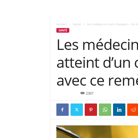
Accueil
Santé
Les médecins sont choqués – Un h
SANTÉ
Les médeci
atteint d’un
avec ce rem
Déc 2, 2015
2307