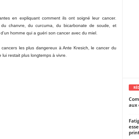
antes en expliquant comment ils ont soigné leur cancer.
res du chanvre, du curcuma, du bicarbonate de soude, et
e d’un homme qui a guéri son cancer avec du miel.
s cancers les plus dangereux à Ante Kresich, le cancer du
 lui restait plus longtemps à vivre.
RÉ
Comm
aux 
Fati
esse
prin