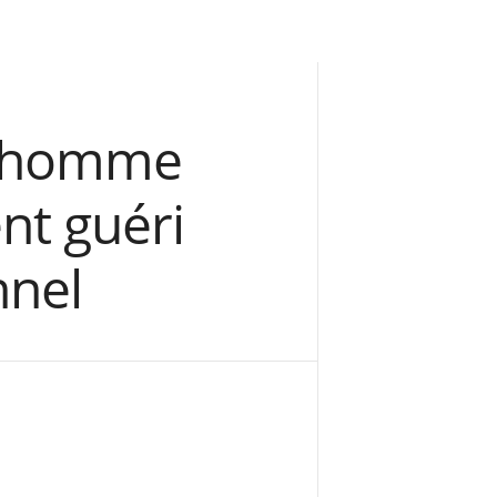
n homme
nt guéri
nnel