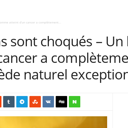
omme atteint d’un cancer a complètement...
ns sont choqués – U
 cancer a complèteme
ède naturel exceptio