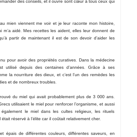
mander des conseils, et il ouvre sont cœur à tous ceux qui
au mien viennent me voir et je leur raconte mon histoire,
ui m’a aidé. Mes recettes les aident, elles leur donnent de
 qu’à partir de maintenant il est de son devoir d’aider les
nnu pour avoir des propriétés curatives. Dans la médecine
 est utilisé depuis des centaines d’années. Grâce à ses
mme la nourriture des dieux, et c’est l’un des remèdes les
ies et de nombreux troubles.
ouvé du miel qui avait probablement plus de 3 000 ans.
ecs utilisaient le miel pour renforcer l’organisme, et aussi
 également le miel dans les cultes religieux, les rituels
it réservé à l’élite car il coûtait relativement cher.
et épais de différentes couleurs, différentes saveurs, en