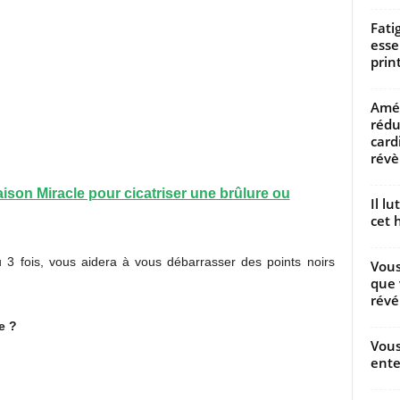
Fati
esse
prin
Amél
rédu
card
révèl
aison Miracle pour cicatriser une brûlure ou
Il l
cet h
u 3 fois, vous aidera à vous débarrasser des points noirs
Vous
que 
révé
e ?
Vous
ente