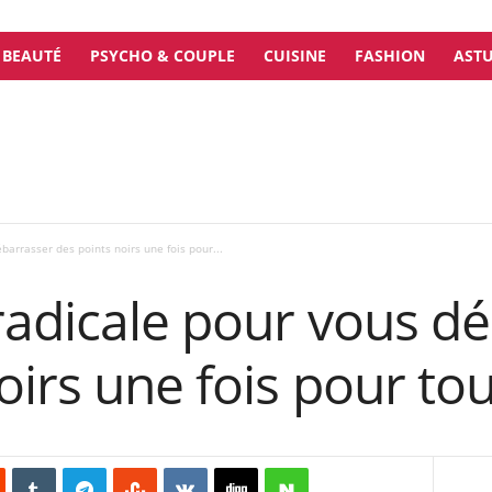
BEAUTÉ
PSYCHO & COUPLE
CUISINE
FASHION
ASTU
arrasser des points noirs une fois pour...
radicale pour vous d
oirs une fois pour to