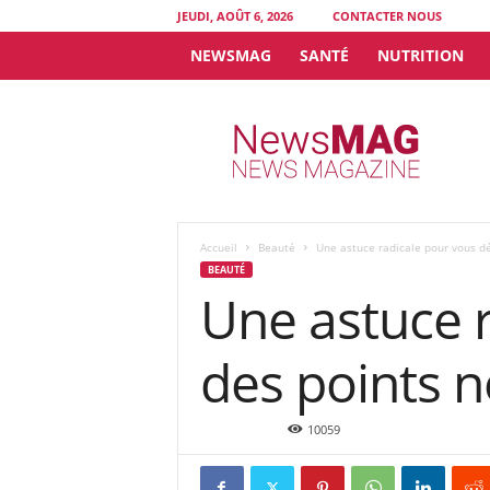
JEUDI, AOÛT 6, 2026
CONTACTER NOUS
NEWSMAG
SANTÉ
NUTRITION
N
e
w
s
M
A
G
Accueil
Beauté
Une astuce radicale pour vous déb
BEAUTÉ
Une astuce 
des points n
Nov 6, 2015
10059