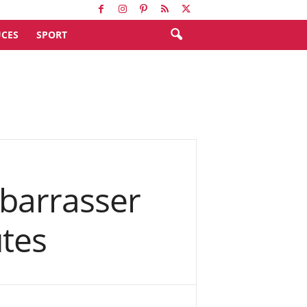
CES
SPORT
ébarrasser
utes