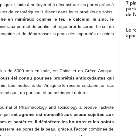
7 pl
ptique. Il aide à nettoyer et à désobstruer les pores grâce à
parf
ues de cosmétiques l’utilisent dans leurs produits de soins,
de l’
iche en minéraux comme le fer, le calcium, le zinc, le
néraux permet de purifier et régénérer le corps. Le sel de
Le r
n sanguine et de débarrasser la peau des impuretés et points
apai
 plus de 3000 ans en Inde, en Chine et en Grèce Antique.
jours été connu pour ses propriétés antioxydantes qui
res.
Les médecins de l’Antiquité le recommandaient en cas
septique, un purifiant et un astringent naturel.
Journal of Pharmacology and Toxicology a prouvé l’activité
la que
cet agrume est conseillé aux peaux sujettes aux
mes et bactéries. Il désinfecte les boutons et les points
esserre les pores de la peau, grâce à l’action combinée de