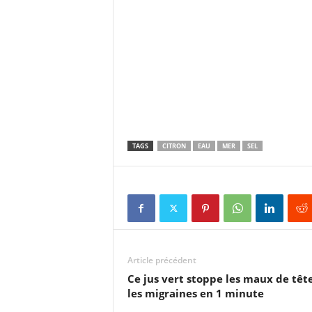
TAGS
CITRON
EAU
MER
SEL
Article précédent
Ce jus vert stoppe les maux de tête
les migraines en 1 minute