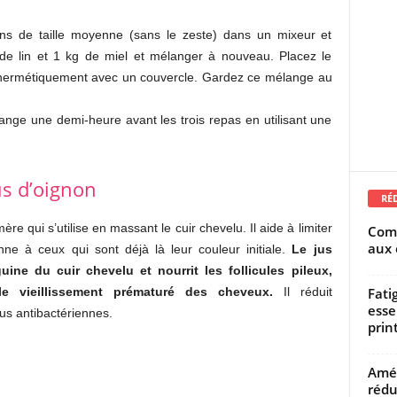
rons de taille moyenne (sans le zeste) dans un mixeur et
 de lin et 1 kg de miel et mélanger à nouveau. Placez le
 hermétiquement avec un couvercle. Gardez ce mélange au
ge une demi-heure avant les trois repas en utilisant une
us d’oignon
RÉ
e qui s’utilise en massant le cuir chevelu. Il aide à limiter
Comm
aux 
nne à ceux qui sont déjà là leur couleur initiale.
Le jus
uine du cuir chevelu et nourrit les follicules pileux,
Fati
le vieillissement prématuré des cheveux.
Il réduit
esse
tus antibactériennes.
prin
Amél
rédu