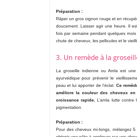
Préparation :
Râper un gros oignon rouge et en récupére
doucement. Laisser agir une heure. Il es
fois par semaine pendant quelques mois
chute de cheveux, les pellicules et le viei
3. Un remède à la groseil
La groseille indienne ou Amla est une 
ayurvédique pour prévenir le vieillissem
peau et lui apporter de l’éclat.
Ce remède
améliore la couleur des cheveux en l
croissance rapide.
L’amla lutte contre l
pigmentation.
Préparation :
Pour des cheveux mi-longs, mélangez 5 c
obtenir une pâte à appliquer sur vos che