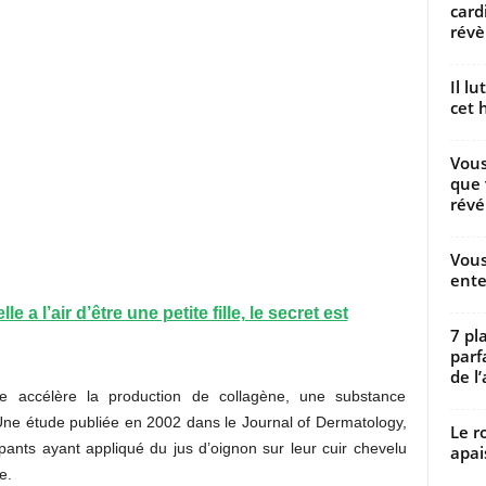
card
révèl
Il l
cet h
Vous
que 
révé
Vous
ente
le a l’air d’être une petite fille, le secret est
7 pl
parf
de l’
re accélère la production de collagène, une substance
Une étude publiée en 2002 dans le Journal of Dermatology,
Le r
ants ayant appliqué du jus d’oignon sur leur cuir chevelu
apai
e.