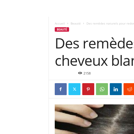
Accueil
Beauté
Des remèdes naturels pour redonn
BEAUTÉ
Des remèdes
cheveux blan
Déc 4, 2015
2158