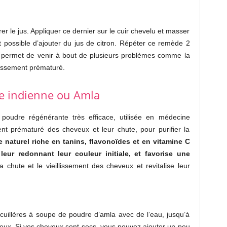
r le jus. Appliquer ce dernier sur le cuir chevelu et masser
t possible d’ajouter du jus de citron. Répéter ce remède 2
 permet de venir à bout de plusieurs problèmes comme la
llissement prématuré.
le indienne ou Amla
poudre régénérante très efficace, utilisée en médecine
ent prématuré des cheveux et leur chute, pour purifier la
 naturel riche en tanins, flavonoïdes et en vitamine C
eur redonnant leur couleur initiale, et favorise une
a chute et le vieillissement des cheveux et revitalise leur
uillères à soupe de poudre d’amla avec de l’eau, jusqu’à
veux. Si vos cheveux sont secs, vous pouvez ajouter un peu