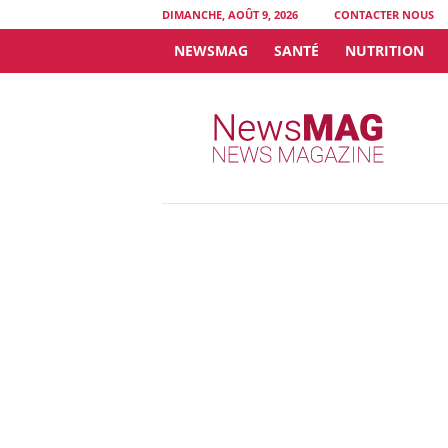
DIMANCHE, AOÛT 9, 2026
CONTACTER NOUS
NEWSMAG
SANTÉ
NUTRITION
N
e
w
s
M
A
G