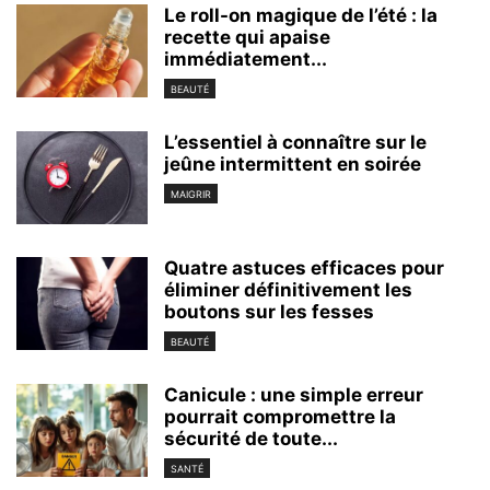
Le roll-on magique de l’été : la
recette qui apaise
immédiatement...
BEAUTÉ
L’essentiel à connaître sur le
jeûne intermittent en soirée
MAIGRIR
Quatre astuces efficaces pour
éliminer définitivement les
boutons sur les fesses
BEAUTÉ
Canicule : une simple erreur
pourrait compromettre la
sécurité de toute...
SANTÉ