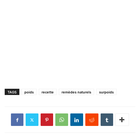
TAGS
poids
recette
remèdes naturels
surpoids