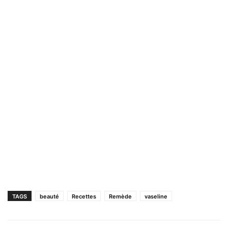
TAGS
beauté
Recettes
Remède
vaseline