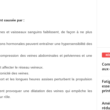
nt causée par :
nes et vaisseaux sanguins faiblissent, de façon à ne plus
ions hormonales peuvent entraîner une hypersensibilité des
RÉ
 compression des veines abdominales et pelviennes et une
Comm
t affecter le réseau veineux.
aux 
 tonicité des veines.
t et les longues heures assises perturbent la propulsion
Fati
esse
prin
ent provoquer une dilatation des veines qui empêche les
r rôle.
Amél
rédu