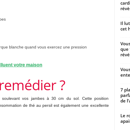
card
révèl
bes
Il l
cet h
Vous
rque blanche quand vous exercez une pression
que 
révé
lluent votre maison
Vous
ente
remédier ?
7 pl
parf
en soulevant vos jambes à 30 cm du sol. Cette position
de l’
onsommation de thé au persil est également une excellente
Le r
apai