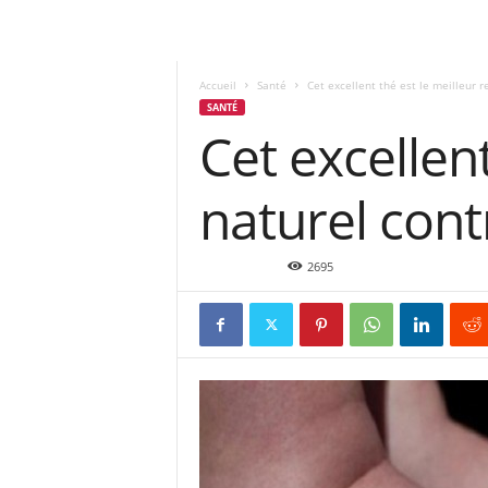
Accueil
Santé
Cet excellent thé est le meilleur 
SANTÉ
Cet excellen
naturel cont
Juil 27, 2016
2695