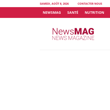
SAMEDI, AOÛT 8, 2026
CONTACTER NOUS
NEWSMAG
SANTÉ
NUTRITION
N
e
w
s
M
A
G