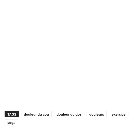
TAGS
douleur du cou
douleur du dos
douleurs
exercice
yoga