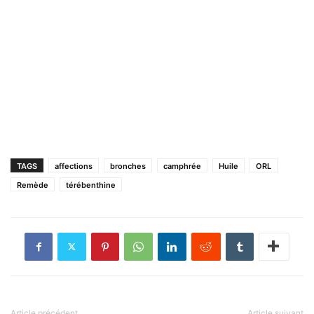
TAGS
affections
bronches
camphrée
Huile
ORL
Remède
térébenthine
Article précédent
Article suivant