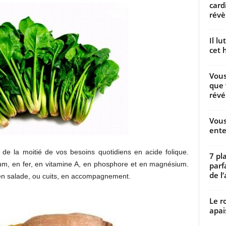
card
révèl
Il l
cet h
Vous
que 
révé
Vous
ente
 de la moitié de vos besoins quotidiens en acide folique.
7 pl
ium, en fer, en vitamine A, en phosphore et en magnésium.
parf
de l’
n salade, ou cuits, en accompagnement.
Le r
apai