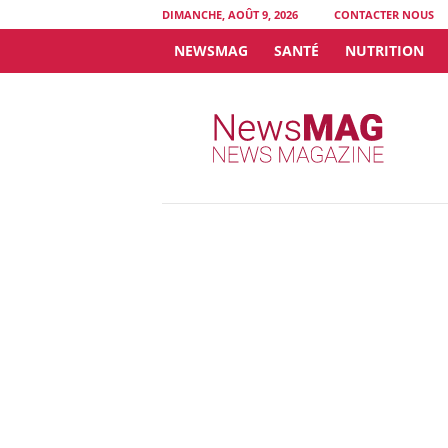
DIMANCHE, AOÛT 9, 2026
CONTACTER NOUS
NEWSMAG
SANTÉ
NUTRITION
N
e
w
s
M
A
G