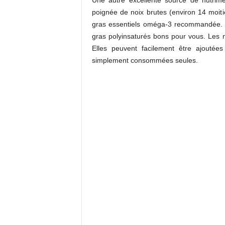
Une autre excellente source de nutrim
poignée de noix brutes (environ 14 moiti
gras essentiels oméga-3 recommandée. El
gras polyinsaturés bons pour vous. Les n
Elles peuvent facilement être ajoutée
simplement consommées seules.