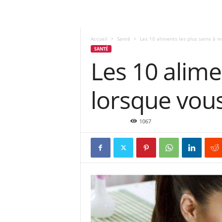
Accueil
Santé
Les 10 aliments les plus sains à 
SANTÉ
Les 10 alime
lorsque vous
Nov 5, 2015
1067