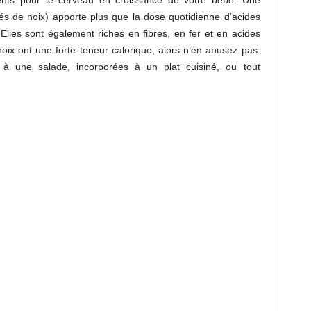
ents pour le cerveau en croissance de votre bébé. Une
és de noix) apporte plus que la dose quotidienne d’acides
les sont également riches en fibres, en fer et en acides
oix ont une forte teneur calorique, alors n’en abusez pas.
s à une salade, incorporées à un plat cuisiné, ou tout