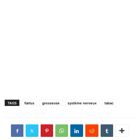
TAGS
fœtus
grossesse
système nerveux
tabac