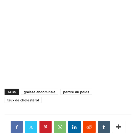
TAGS
graisse abdominale
perdre du poids
taux de cholestérol