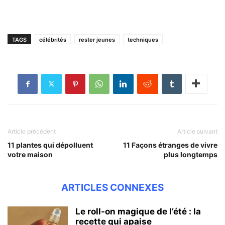
TAGS
célébrités
rester jeunes
techniques
Article précédent
Article suivant
11 plantes qui dépolluent
11 Façons étranges de vivre
votre maison
plus longtemps
ARTICLES CONNEXES
Le roll-on magique de l’été : la
recette qui apaise