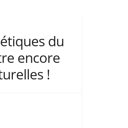
métiques du
tre encore
urelles !