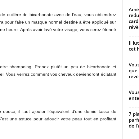
Amél
rédu
de cuillère de bicarbonate avec de l’eau, vous obtiendrez
card
ira pour faire un masque normal destiné à être appliqué sur
révèl
une heure. Après avoir lavé votre visage, vous serez étonné
Il l
cet h
Vous
otre shampoing. Prenez plutôt un peu de bicarbonate et
que 
el. Vous verrez comment vos cheveux deviendront éclatant
révé
Vous
ente
douce, il faut ajouter l’équivalent d’une demie tasse de
7 pl
C’est une astuce pour adoucir votre peau tout en profitant
parf
de l’