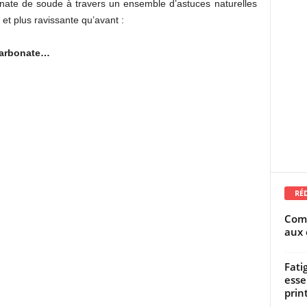
onate de soude à travers un ensemble d’astuces naturelles
et plus ravissante qu’avant :
icarbonate…
RÉ
Comm
aux 
Fati
esse
prin