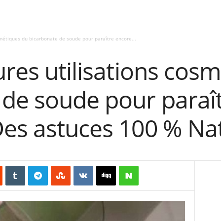
smétiques du bicarbonate de soude pour paraître encore...
ures utilisations cos
 de soude pour paraî
es astuces 100 % Nat