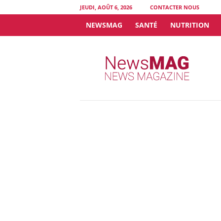
JEUDI, AOÛT 6, 2026
CONTACTER NOUS
NEWSMAG
SANTÉ
NUTRITION
N
e
w
s
M
A
G