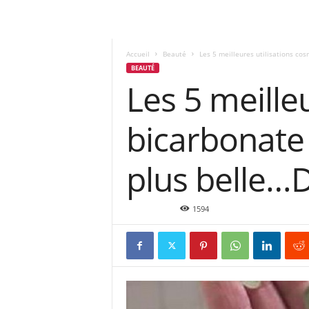
Accueil
Beauté
Les 5 meilleures utilisations co
BEAUTÉ
Les 5 meille
bicarbonate
plus belle…D
Mai 5, 2016
1594