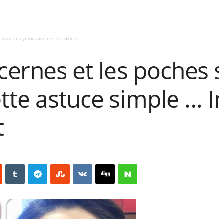
 sous les yeux avec cette astuce...
 cernes et les poches 
tte astuce simple … 
t