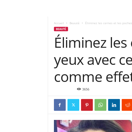
Accueil
Beauté
Éliminez les cernes et les poches
BEAUTÉ
Éliminez les
yeux avec ce
comme effe
Sep 9, 2016
3656