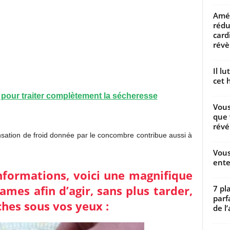
Amél
rédu
card
révèl
Il l
cet h
 pour traiter complètement la sécheresse
Vous
que 
révé
sation de froid donnée par le concombre contribue aussi à
Vous
ente
informations, voici une magnifique
mes afin d’agir, sans plus tarder,
7 pl
parf
ches sous vos yeux :
de l’