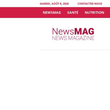
SAMEDI, AOÛT 8, 2026
CONTACTER NOUS
NEWSMAG
SANTÉ
NUTRITION
N
e
w
s
M
A
G