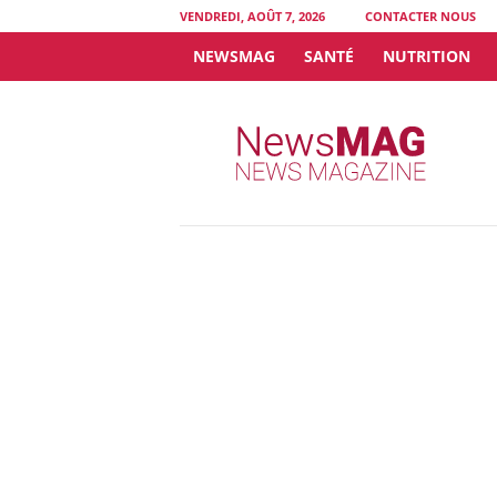
VENDREDI, AOÛT 7, 2026
CONTACTER NOUS
NEWSMAG
SANTÉ
NUTRITION
N
e
w
s
M
A
G