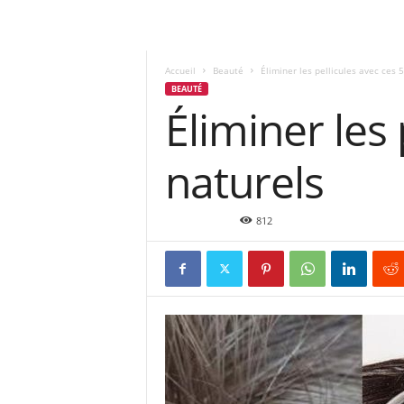
Accueil
Beauté
Éliminer les pellicules avec ces
BEAUTÉ
Éliminer les
naturels
Fév 19, 2019
812