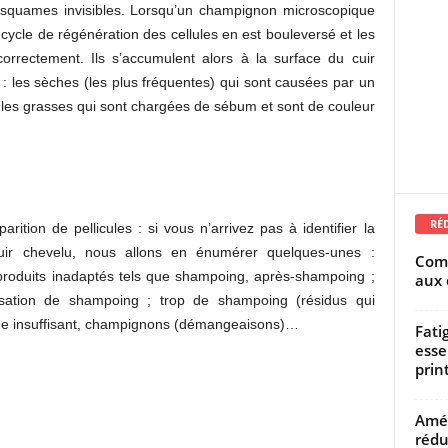
e squames invisibles. Lorsqu’un champignon microscopique
e cycle de régénération des cellules en est bouleversé et les
rectement. Ils s’accumulent alors à la surface du cuir
s : les sèches (les plus fréquentes) qui sont causées par un
 les grasses qui sont chargées de sébum et sont de couleur
RÉ
arition de pellicules : si vous n’arrivez pas à identifier la
ir chevelu, nous allons en énumérer quelques-unes :
Comm
e produits inadaptés tels que shampoing, après-shampoing ;
aux 
lisation de shampoing ; trop de shampoing (résidus qui
age insuffisant, champignons (démangeaisons)…
Fati
esse
prin
Amél
rédu