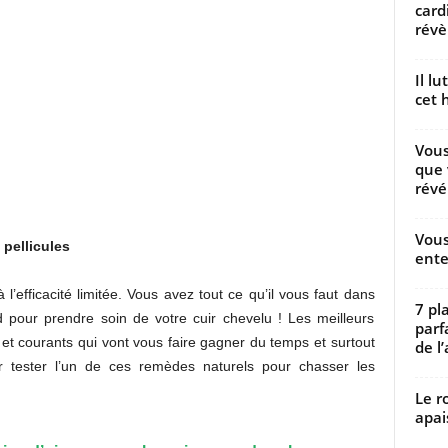
card
révèl
Il l
cet h
Vous
que 
révé
Vous
 pellicules
ente
 l’efficacité limitée. Vous avez tout ce qu’il vous faut dans
7 pl
d pour prendre soin de votre cuir chevelu ! Les meilleurs
parf
 et courants qui vont vous faire gagner du temps et surtout
de l’
ur tester l’un de ces remèdes naturels pour chasser les
Le r
apai