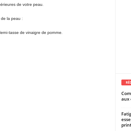
périeures de votre peau.
de la peau :
 demi-tasse de vinaigre de pomme.
RÉ
Comm
aux 
Fati
esse
prin