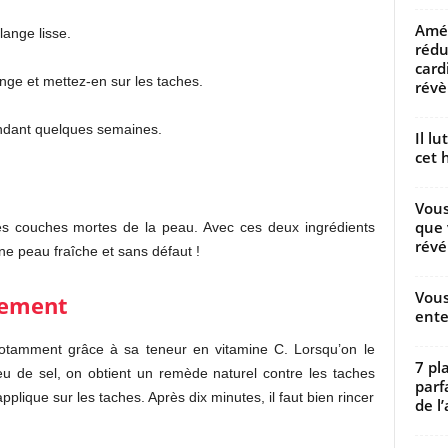
Amél
lange lisse.
rédu
card
nge et mettez-en sur les taches.
révèl
endant quelques semaines.
Il l
cet h
Vous
que 
es couches mortes de la peau. Avec ces deux ingrédients
révé
ne peau fraîche et sans défaut !
Vous
alement
ente
 notamment grâce à sa teneur en vitamine C. Lorsqu’on le
7 pl
eu de sel, on obtient un remède naturel contre les taches
parf
applique sur les taches. Après dix minutes, il faut bien rincer
de l’