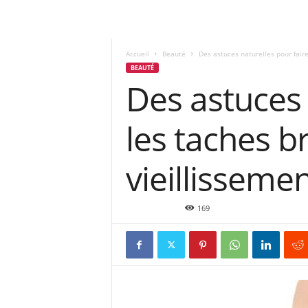
Accueil
Beauté
Des astuces naturelles pour faire
BEAUTÉ
Des astuces 
les taches b
vieillisseme
Nov 15, 2021
169