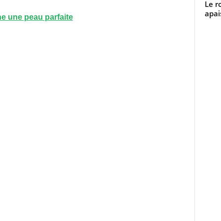
Le r
apai
e une peau parfaite