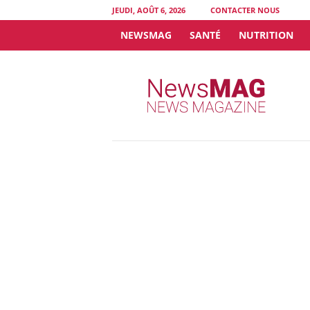
JEUDI, AOÛT 6, 2026
CONTACTER NOUS
NEWSMAG
SANTÉ
NUTRITION
N
e
w
s
M
A
G