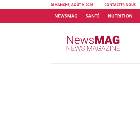
DIMANCHE, AOÛT 9, 2026
CONTACTER NOUS
NEWSMAG
SANTÉ
NUTRITION
N
e
w
s
M
A
G