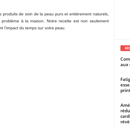
es produits de soin de la peau purs et entièrement naturels,
problème à la maison. Notre recette est non seulement
ent l’impact du temps sur votre peau.
RÉ
Comm
aux 
Fati
esse
prin
Amél
rédu
card
révèl