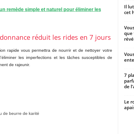
Il l
n remède simple et naturel pour éliminer les
cet h
Vous
que 
rdonnance réduit les rides en 7 jours
révé
ion rapide vous permettra de nourrir et de nettoyer votre
Vous
’éliminer les imperfections et les tâches susceptibles de
ente
ent de rajeunir.
7 pl
parf
de l’
Le r
apai
u de beurre de karité