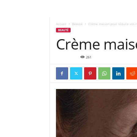
Accueil
Beauté
Crème maison pour réduire vos r
BEAUTÉ
Crème maiso
Nov 6, 2019
261