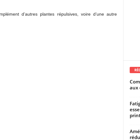
plément d’autres plantes répulsives, voire d’une autre
RÉ
Comm
aux 
Fati
esse
prin
Amél
rédu