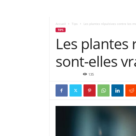
Accueil
Tips
Les plantes répulsives contre les mo
TIPS
Les plantes 
sont-elles v
Août 23, 2024
135