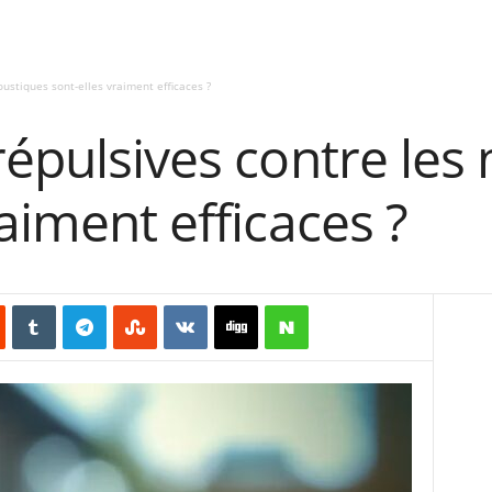
ustiques sont-elles vraiment efficaces ?
répulsives contre le
raiment efficaces ?