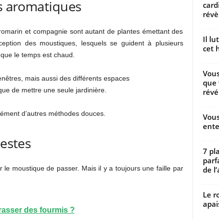
es aromatiques
card
révèl
 romarin et compagnie sont autant de plantes émettant des
Il l
rception des moustiques, lesquels se guident à plusieurs
cet h
e que le temps est chaud.
Vous
enêtres, mais aussi des différents espaces
que 
t que de mettre une seule jardinière.
révé
plément d’autres méthodes douces.
Vous
ente
gestes
7 pl
parf
le moustique de passer. Mais il y a toujours une faille par
de l’
Le r
apai
asser des fourmis ?