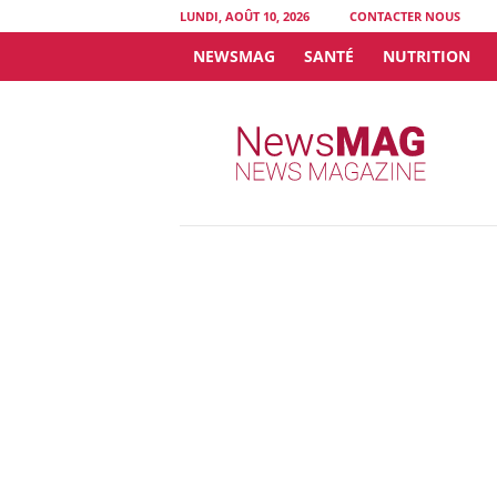
LUNDI, AOÛT 10, 2026
CONTACTER NOUS
NEWSMAG
SANTÉ
NUTRITION
N
e
w
s
M
A
G