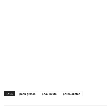
TAGS
peau grasse
peau mixte
pores dilatés