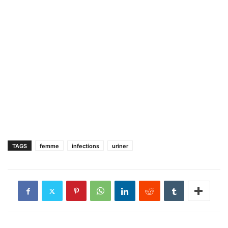
TAGS
femme
infections
uriner