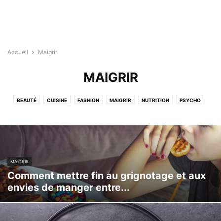
Accueil
Maigrir
MAIGRIR
BEAUTÉ
CUISINE
FASHION
MAIGRIR
NUTRITION
PSYCHO
SANTÉ
SANTÉ MAMAN
SPORT
TIPS
MAIGRIR
Comment mettre fin au grignotage et aux
envies de manger entre...