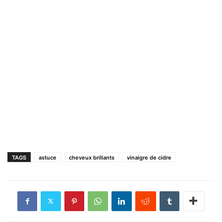
TAGS
astuce
cheveux brillants
vinaigre de cidre