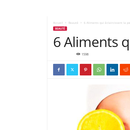
Accueil
Beauté
6 Aliments qui éclaircissent la p
BEAUTÉ
6 Aliments q
Nov 7, 2015
1598