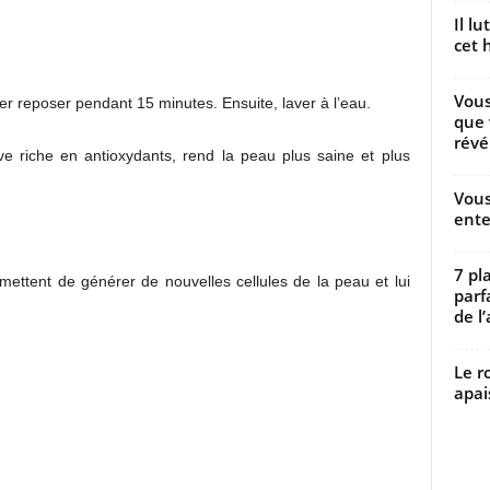
Il l
cet h
Vous
er reposer pendant 15 minutes. Ensuite, laver à l’eau.
que 
révé
e riche en antioxydants, rend la peau plus saine et plus
Vous
ente
7 pl
ettent de générer de nouvelles cellules de la peau et lui
parf
de l’
Le r
apai