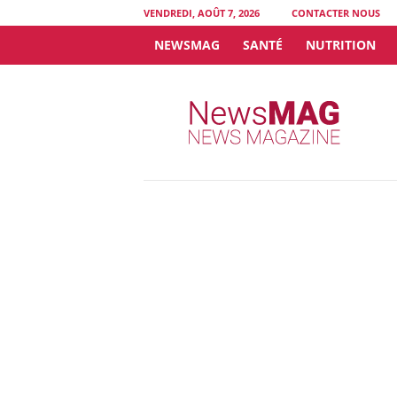
VENDREDI, AOÛT 7, 2026
CONTACTER NOUS
NEWSMAG
SANTÉ
NUTRITION
N
e
w
s
M
A
G