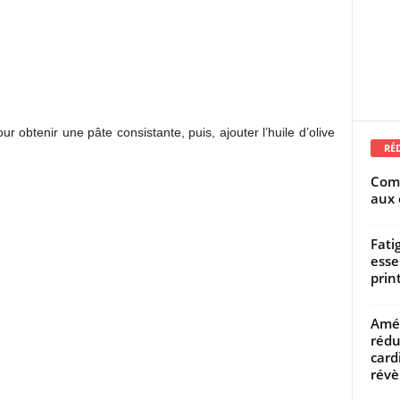
r obtenir une pâte consistante, puis, ajouter l’huile d’olive
RÉ
Comm
aux 
Fati
esse
prin
Amél
rédu
card
révèl